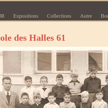
IR
Expositions
Collections
Autre
Bo
ole des Halles 61