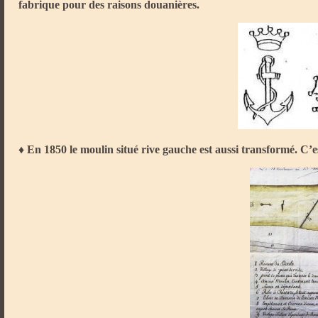
fabrique pour des raisons douanières.
♦ En 1850 le moulin situé rive gauche est aussi transformé. C’e