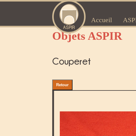
Accueil
ASP
Objets ASPIR
Couperet