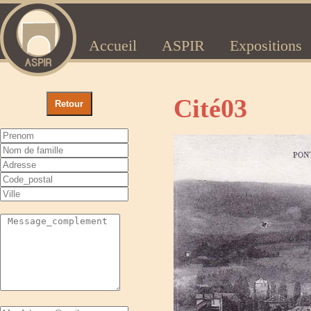
Accueil
ASPIR
Expositions
Cité03